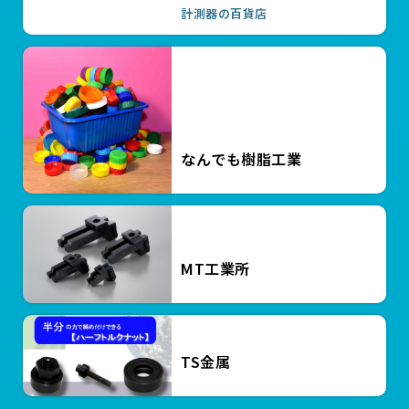
計測器の百貨店
￥4,730
ハイトルクボルト HTB1690
￥4,700
新潟精機 MC105-25
￥19,800
ミツトヨ CD-P15S
￥6,800
ミツトヨ M110-25
なんでも樹脂工業
￥12,100
pHメータ AP-20
￥495,000
B型粘度計 Anton Paar ViscoQC1
MT工業所
￥999,999,999
ダンボール圧縮試験機 CTM-1350
￥999,999,999
木材用大型試験機
卓上型引張圧縮試験機 MCTシリーズ
TS金属
￥354,000
（フォーステス