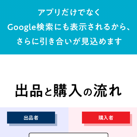
￥999,999,999
X線検査機 AD-4991シリーズ
￥999,999,999
金属検出機 AD-4976シリーズ
￥43,800
コンパクトサーマルカメラ AD-5637
￥63,500
A&D SD-100/200
￥142,500
A&D 超音波厚さ計
￥2,250
アルコールチェッカー AD-4701
出品者
購入者