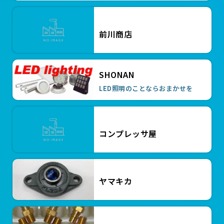
ハイトルクボルト HTB24110
￥8,580
前川商店
￥8,580
ハイトルクボルト HTB24100
￥5,830
SHONAN
ハイトルクボルト HTB20120
LED照明のことならおまかせを
￥5,830
ハイトルクボルト HTB20110
￥5,720
ハイトルクボルト HTB20100
コンプレッサ屋
￥5,720
ハイトルクボルト HTB2090
￥5,610
ハイトルクボルト HTB2080
ヤマキカ
￥5,610
ハイトルクボルト HTB2070
￥4,840
ハイトルクボルト HTB16110