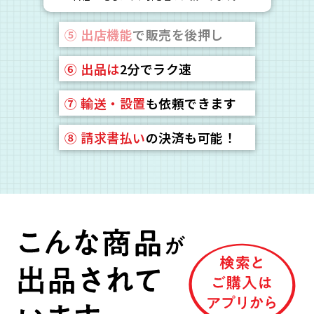
⑤
出店機能
で販売を後押し
⑥
出品は
2分でラク速
⑦
輸送・設置
も依頼できます
⑧
請求書払い
の決済も可能！