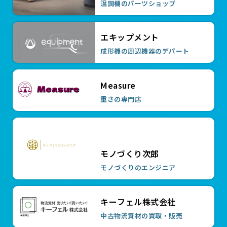
温調機のパーツショップ
ソネット君 液晶携帯送受信機ベルトケ
ース
エキップメント
￥3,400
成形機の周辺機器のデパート
ソネット君 液晶携帯送受信機
Measure
重さの専門店
￥63,000
ソネット君 アンドン送信機
モノづくり次郎
￥38,000
モノづくりのエンジニア
￥47,850
ハイトルク専用レンチ HTWF1690
キーフェル株式会社
￥42,240
ハイトルク専用レンチ HTWF1235
中古物流資材の買取・販売