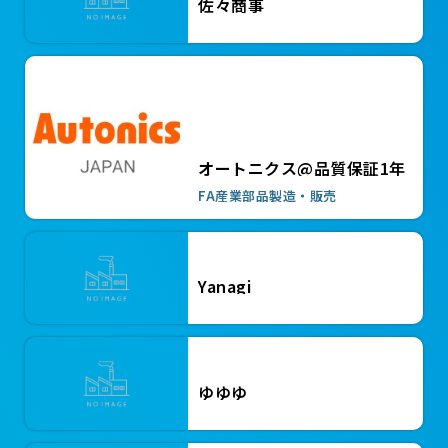
佐々商事
￥10,000
KTC タイロッドロックナットレンチ
オートニクス@品質保証1年
￥2,500
FA産業部品製造・販売
レイケン製 新古機 空冷式チラー、
冷温調機
￥500,000
Yanagi
パレット用グロメット
ゆゆゆ
￥6