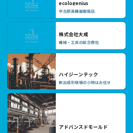
用R 2t仕
ecologenius
￥300,000
中古厨房機器取扱店
【要商談】無線アンドンシステム
株式会社大成
￥90,000
機械・工具の総合商社
ソネット君 スリム型送信機 工場仕様
￥9,500
ハイジーンテック
ソネット君 スリム型送信機 外部接点
射出成形現場の小物はお任せ
スイッチ機能付
￥12,000
ソネット君 スリム型送信機 工場仕様
（レディーコ
￥12,000
アドバンスドモールド