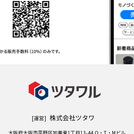
株式会社ツタワ
[運営]
大阪府大阪市平野区加美東1丁目
13-44 O・T・Mビル